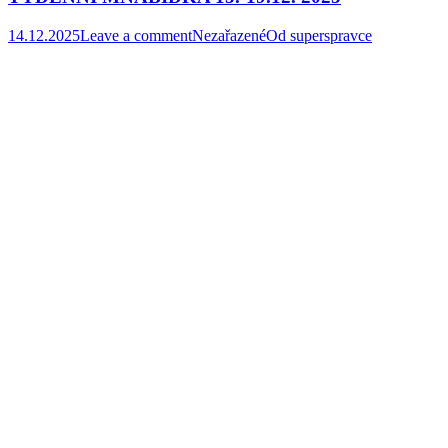
14.12.2025
Leave a comment
Nezařazené
Od
superspravce