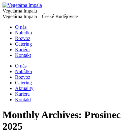
Vegetárna Impala
Vegetárna Impala – České Budějovice
O nás
Nabídka
Rozvoz
Catering
Kariéra
Kontakt
O nás
Nabídka
Rozvoz
Catering
Aktuality
Kariéra
Kontakt
Monthly Archives:
Prosinec
2025