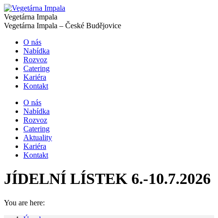
Vegetárna Impala
Vegetárna Impala – České Budějovice
O nás
Nabídka
Rozvoz
Catering
Kariéra
Kontakt
O nás
Nabídka
Rozvoz
Catering
Aktuality
Kariéra
Kontakt
JÍDELNÍ LÍSTEK 6.-10.7.2026
You are here: