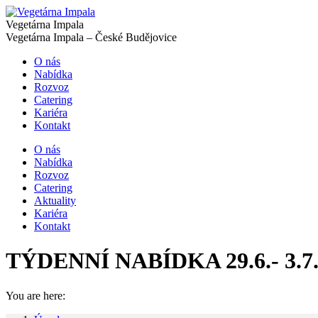
Vegetárna Impala
Vegetárna Impala – České Budějovice
O nás
Nabídka
Rozvoz
Catering
Kariéra
Kontakt
O nás
Nabídka
Rozvoz
Catering
Aktuality
Kariéra
Kontakt
TÝDENNÍ NABÍDKA 29.6.- 3.7.
You are here: