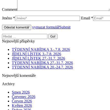
Comment
Jméno *
Email *
vymazat formulář
Submit
Nejnovější příspěvky
TÝDENNÍ NABÍDKA 3.-.7.8. 2026
JÍDELNÍ LÍSTEK 3.-7.8. 2026
JÍDELNÍ LÍSTEK 27.-31.7. 2026
TÝDENNÍ NABÍDKA 27.-31.7. 2026
TÝDENNÍ NABÍDKA 20.-24.7. 2026
Nejnovější komentáře
Archivy
Srpen 2026
Červenec 2026
Červen 2026
Květen 2026
Duben 2026